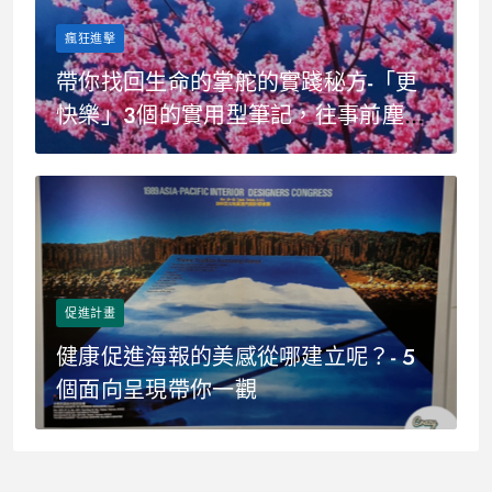
瘋狂進擊
帶你找回生命的掌舵的實踐秘方-「更
快樂」3個的實用型筆記，往事前塵皆
不足道，心靈感受更勝一切
促進計畫
健康促進海報的美感從哪建立呢？- 5
個面向呈現帶你一觀