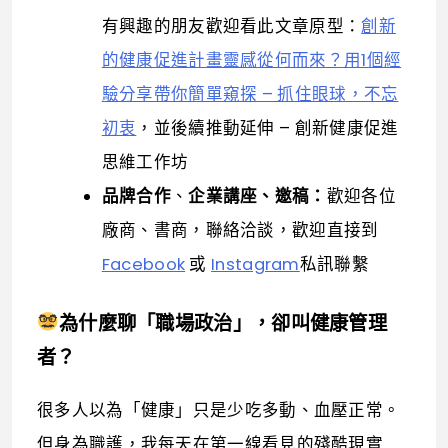
有興趣的朋友歡迎看此文章原型：
創新
的健康促進計畫靈感從何而來？用1個經
驗分享帶你簡單窺探 – 抓住眼球，不忘
初衷
，並後續推動延伸 – 創新健康促進
思維工作坊
品牌合作
、
企業講座、邀稿：
歡迎各位
廠商、書商，聯絡洽談，歡迎直接到
Facebook
或
Instagram
私訊聯繫
為什麼聊「職場政治」，卻叫健康管理
者？
很多人以為「健康」只是少吃多動、血壓正常。
但身為職護，我每天在第一線看見的殘酷現實