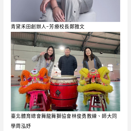
青黛禾田創辦人-芳療校長鄭雅文
臺北體育總會舞龍舞獅協會林俊勇教練、師大同
學周泓妤