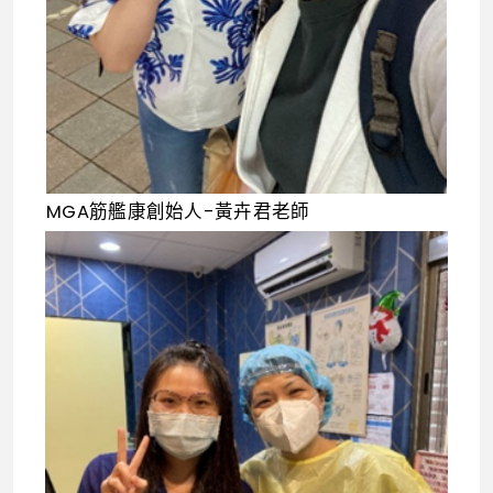
MGA筋艦康創始人-黃卉君老師