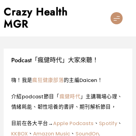
Skip
Crazy Health
to
content
MGR
Podcast「瘋健時代」大家來聽！
嗨！我是
瘋狂健康部落
的主編Daicen！
介紹podcast節目「
瘋健時代
」主講職場心理、
情緒耗能、韌性培養的書評、期刊解析節目，
目前在各大平台→
Apple Podcasts
、
Spotify
、
KKBOX
、
Amazon Music
、
SoundOn
.