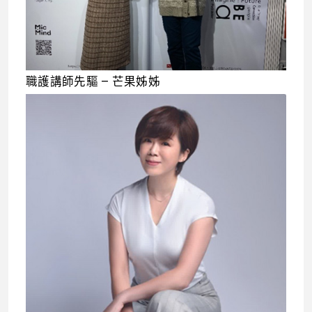
職護講師先驅 – 芒果姊姊