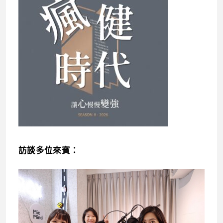
訪談多位來賓：