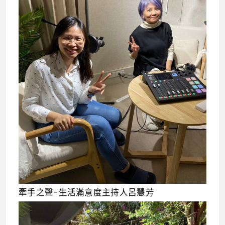
牽手之聲-生活滿意度主持人呂慧芳