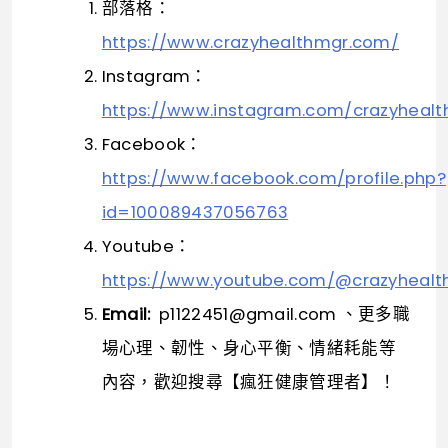
部落格：
https://www.crazyhealthmgr.com/
Instagram：
https://www.instagram.com/crazyhealt
Facebook：
https://www.facebook.com/profile.php?
id=100089437056763
Youtube：
https://www.youtube.com/@crazyheal
Email:
p1122451@gmail.com 、更多職
場心理、韌性、身心平衡、情緒耗能等
內容，歡迎搜尋【瘋狂健康管理者】！