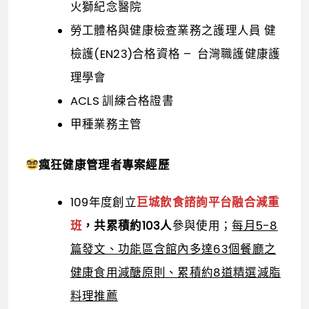
火獅紀念醫院
勞工體格與健康檢查業務之護理人員 健
檢護(EN23)合格資格 – 台灣職護健康護
理學會
ACLS 訓練合格證書
甲種業務主管
瘋狂健康管理者專案經歷
109年度創立
巨城飲食諮詢平台融合減重
班
，共累積約103人
參與使用；
每月5-8
篇發文、功能區含館內多達63個餐廳之
健康食用減醣原則、累積約8道精選減脂
料理推薦