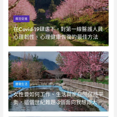
瘋狂促進
在Covid-19肆虐下，對第一線醫護人員
心理韌性、心理健康恢復的最佳方法是
什麼？-文獻回顧
體驗生活
女性要如何工作、生活與家庭間保持平
衡，這個世紀難題-3個面向我想跟大家
分享的心境體驗