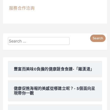
服務合作洽詢
豐富而美味0負擔的健康蔬食食譜-「羅漢湯」
健康促進海報的美感從哪建立呢？- 5個面向呈
現帶你一觀