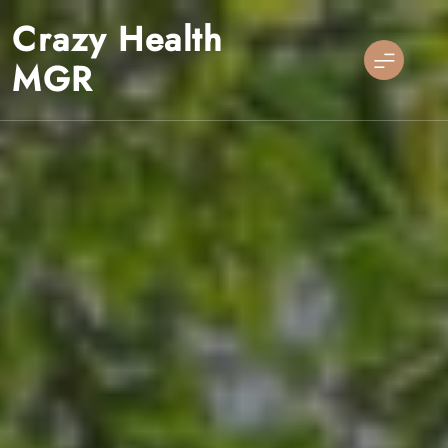
Skip
Crazy Health
to
content
MGR