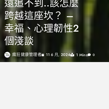
遠追不到..該怎麼
跨越這座坎？ –
幸福、心理韌性2
個淺談
瘋狂健康管理者
1 Mins
11 6 月, 2024
0
最近黃仁勳席捲全球，而他的演講中，令我最有感觸
的莫過於
「真正造就偉大的是品格，而這種品格需要在經歷過
無數的挑戰和困難後才能形成」。
為何這句話讓我感觸最深呢？因為這件事只有體會過