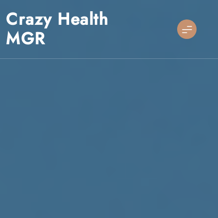
Skip
Crazy Health
to
content
MGR