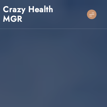
Skip
Crazy Health
to
content
MGR