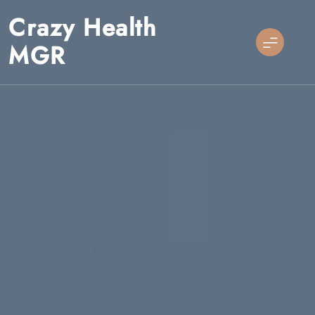
Skip
Crazy Health
to
content
MGR