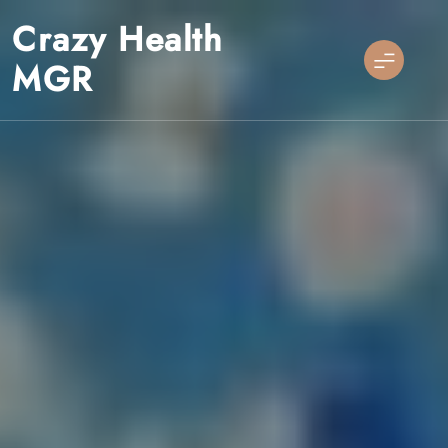
Skip
Crazy Health
to
content
MGR