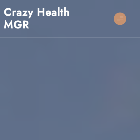
Skip
Crazy Health
to
content
MGR