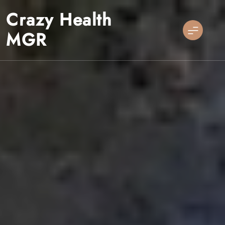
Skip
Crazy Health
to
content
MGR