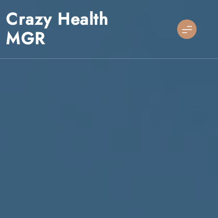
Skip
Crazy Health
to
content
MGR