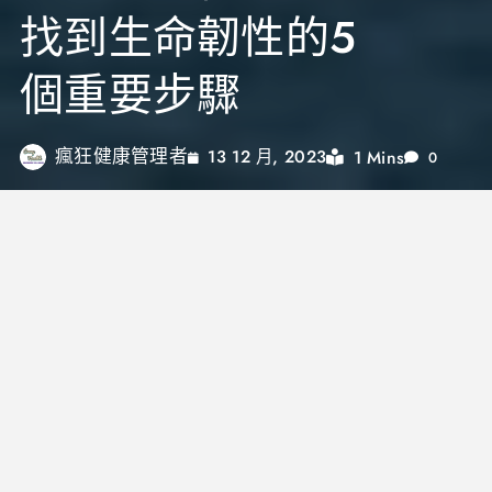
找到生命韌性的5
個重要步驟
瘋狂健康管理者
1 Mins
13 12 月, 2023
0
此篇是一個文獻的分享，由清華大學教育心理與諮商
學系的教授曾文志與他的博士班學生林仁祥，共同探
討的一個命題：面對逆境的意義建構：復原力敘事模
式探討的期刊：
面對逆境的意義建構：復原力敘事模
式探討
。
而以白話文來說就是當我們遇到逆境的時候在內心可
以如何重新組合並建構意義感這件事，這些概念的形
成會讓我們的內在長出一個「韌性」的概念，翻譯也