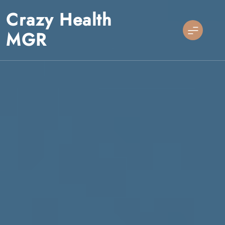
Skip
Crazy Health
to
content
MGR