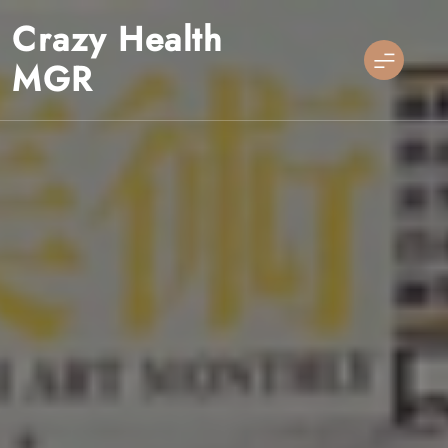
Skip
Crazy Health
to
content
MGR