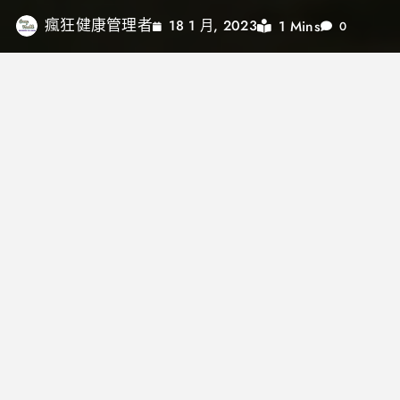
瘋狂健康管理者
1 Mins
18 1 月, 2023
0
長大後的我們比起小時候的自己，更難發下願望，嘗
試夢想，面對不知道自己辦不辦的到及他人的眼光驅
使，我們害怕犯錯，甚至只是一次失誤，都讓自己無
法堅持 。「自我肯定」或許你需要做自己最有力的強
心針！