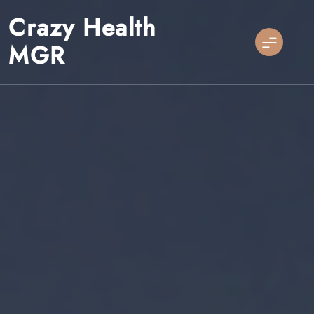
Skip
Crazy Health
to
content
MGR