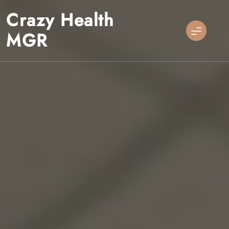
Skip
Crazy Health
to
content
MGR