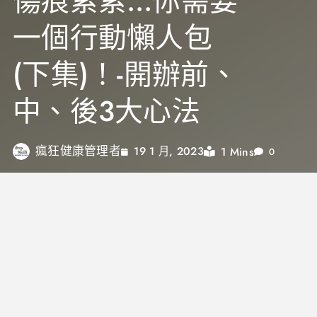
傷痕累累…你需要
一個行動懶人包
(下集)！-開辦前、
中、後3大心法
瘋狂健康管理者
1 Mins
19 1 月, 2023
0
還沒看過上集的朋友可以前往
上集
，辦系列講座的細
節很多，常常準備那個漏這個，導致活動出包頻頻救
火，這篇結合我的實務經驗，分享後段開辦前準備、
講座開辦中、講座開辦完的心得，有興趣的讀者就繼
續看下去！