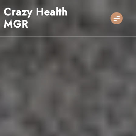
Skip
Crazy Health
to
content
MGR